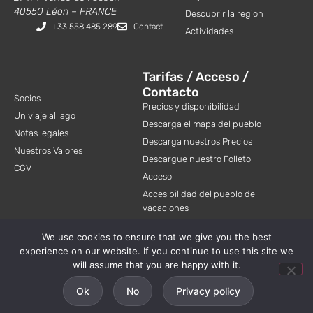
40550 Léon – FRANCE
Descubrir la region
+33 558 485 289
Contact
Actividades
Tarifas / Acceso /
Contacto
Socios
Precios y disponibilidad
Un viaje al lago
Descarga el mapa del pueblo
Notas legales
Descarga nuestros Precios
Nuestros Valores
Descargue nuestro Folleto
CGV
Acceso
Accesibilidad del pueblo de
vacaciones
Contacto
We use cookies to ensure that we give you the best
experience on our website. If you continue to use this site we
will assume that you are happy with it.
Ok
No
Privacy policy
©2026 Les Pins Village Vacances - All rights reserved
Este sitio web está diseñado de forma ecológica y emite 0,29 g de CO₂