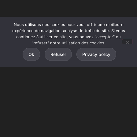
Nous utilisons des cookies pour vous offrir une meilleure
expérience de navigation, analyser le trafic du site. Si vous
continuez à utiliser ce site, vous pouvez "accepter" ou
"refuser" notre utilisation des cookies.
Ok
Refuser
Privacy policy
Des forêts de pins
aux plus grandes plages de sable
fin d’europe, en passant par les
collines
verdoyantes du pays basque,
le sud-ouest vous
offre un beau panorama sur les
Pyrénées
, les
landes et la région de la nouvelle aquitaine.
De la dune du pilat, plus haute dune d’europe à
Saint Sébastien, capitale des pintxos (tapas), vous
trouverez une
multitude de paysages et d’activités
variées.